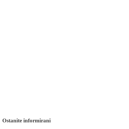
+385 95 3873 879
Email adresa
support@knowit.tech
Radno vrijeme
Pon - Pet: 9:00 - 17:00
LinkedIn
Facebook
Radnička cesta 1A, Zagreb
Ostanite informirani