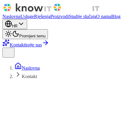
Naslovna
Usluge
Rješenja
Proizvodi
Studije slučaja
O nama
Blog
HR
Promijeni temu
Kontaktirajte nas
Naslovna
Kontakt