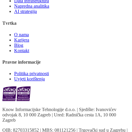
Data infrastruktura
Napredna analitika
AI strategija
Tvrtka
O nama
Karijera
Blog
Kontakt
Pravne informacije
Politika privatnosti
Uvjeti korištenja
Know Informacijske Tehnologije d.o.o.
| Sjedište: Ivanovićev
odvojak 8, 10 000 Zagreb | Ured: Radnička cesta 1A, 10 000
Zagreb
OIB: 82703315852 | MBS: 081121256 | Trgovački sud u Zagrebu |