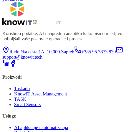
Koristimo podatke, AI i naprednu analitiku kako bismo mjerljivo
poboljšali vaše poslovne operacije i procese.
Radnička cesta 1A, 10 000 Zagreb
+385 95 3873 879
support@knowit.tech
Proizvodi
Taskado
KnowIT Asset Management
TASK
Smart Sensors
Usluge
AI aplikacije i automatizacija