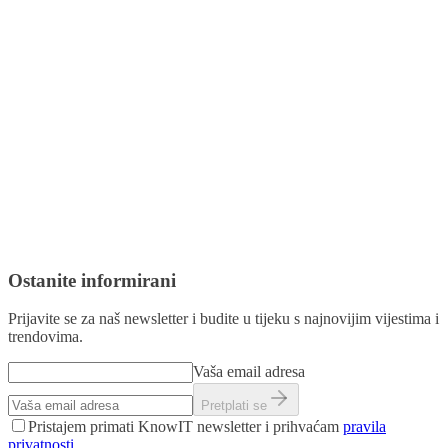
Oglašivački kolačići
Koriste se za pružanje prilagođenih oglasa posjetiteljima na temelju
stranica koje ste prethodno posjetili i za analizu učinkovitosti
oglasnih kampanja.
Unutar obavijesti o kolačićima na našoj web stranici možete
provjeriti informacije o nazivu kolačića, njegovom trajanju i svrsi.
Ostanite informirani
Prijavite se za naš newsletter i budite u tijeku s najnovijim vijestima i
trendovima.
Vaša email adresa
Pretplati se
Pristajem primati KnowIT newsletter i prihvaćam
pravila
privatnosti
.