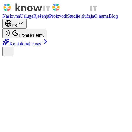
Naslovna
Usluge
Rješenja
Proizvodi
Studije slučaja
O nama
Blog
HR
Promijeni temu
Kontaktirajte nas
Politika privatnosti