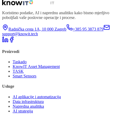
Koristimo podatke, AI i naprednu analitiku kako bismo mjerljivo
poboljšali vaše poslovne operacije i procese.
Radnička cesta 1A, 10 000 Zagreb
+385 95 3873 879
support@knowit.tech
Proizvodi
Taskado
KnowIT Asset Management
TASK
Smart Sensors
Usluge
AI aplikacije i automatizacija
Data infrastruktura
Napredna analitika
AI strategija