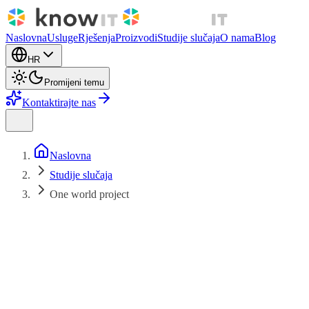
Naslovna
Usluge
Rješenja
Proizvodi
Studije slučaja
O nama
Blog
HR
Promijeni temu
Kontaktirajte nas
Naslovna
Studije slučaja
One world project