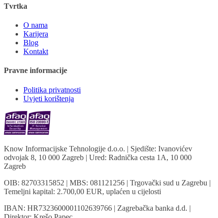
Tvrtka
O nama
Karijera
Blog
Kontakt
Pravne informacije
Politika privatnosti
Uvjeti korištenja
Know Informacijske Tehnologije d.o.o.
| Sjedište: Ivanovićev
odvojak 8, 10 000 Zagreb | Ured: Radnička cesta 1A, 10 000
Zagreb
OIB: 82703315852 | MBS: 081121256 | Trgovački sud u Zagrebu |
Temeljni kapital: 2.700,00 EUR, uplaćen u cijelosti
IBAN: HR7323600001102639766 | Zagrebačka banka d.d. |
Direktor: Krešo Papec